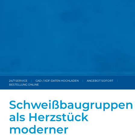
24/7 SERVICE
|
CAD- / XDF-DATEN HOCHLADEN
|
ANGEBOT SOFORT
|
BESTELLUNG ONLINE
Schweißbaugruppen
als Herzstück
moderner